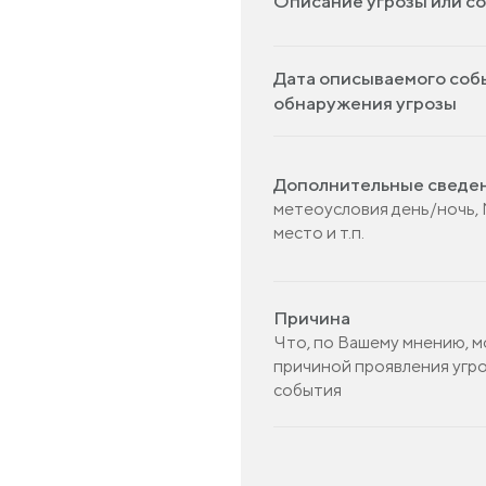
Описание угрозы или с
Дата описываемого соб
обнаружения угрозы
Дополнительные сведе
метеоусловия день/ночь, 
место и т.п.
Причина
Что, по Вашему мнению, мо
причиной проявления угро
события