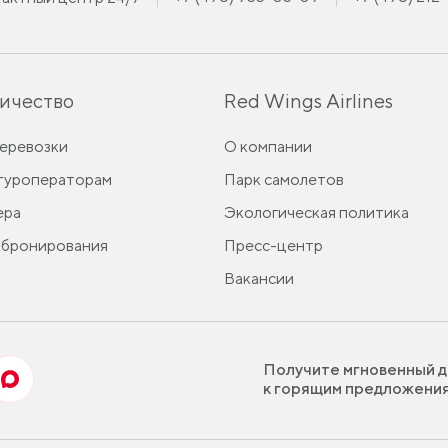
ичество
Red Wings Airlines
перевозки
О компании
 туроператорам
Парк самолетов
ера
Экологическая политика
 бронирования
Пресс-центр
Вакансии
Получите мгновенный д
к горящим предложени