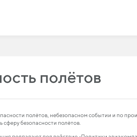
ость полётов
опасности полётов, небезопасном событии и по пр
ь сферу безопасности полётов.
ния подпадают под действие «Политики авиакомпа