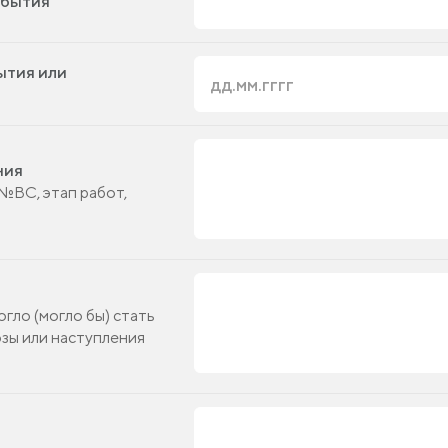
обытия
ытия или
ния
№ВС, этап работ,
гло (могло бы) стать
зы или наступления