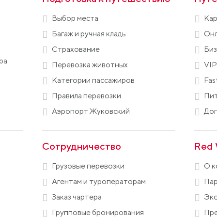
Выбор места
Кар
Багаж и ручная кладь
Онл
Страхование
Биз
ра
Перевозка животных
VIP
Категории пассажиров
Fas
Правила перевозки
Пит
Аэропорт Жуковский
Доп
Сотрудничество
Red 
Грузовые перевозки
О к
Агентам и туроператорам
Пар
Заказ чартера
Эко
Групповые бронирования
Пре