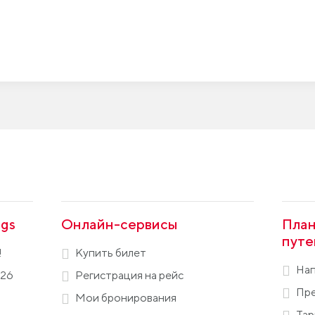
gs
Онлайн-сервисы
План
путе
!
Купить билет
Нап
026
Регистрация на рейс
Пре
Мои бронирования
Та