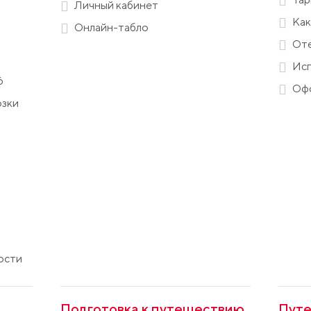
Личный кабинет
Как
Онлайн-табло
Оте
Исп
6
Офо
озки
ости
Подготовка к путешествию
Путе