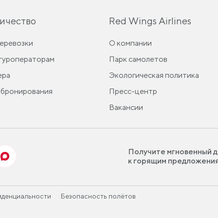
ичество
Red Wings Airlines
перевозки
О компании
 туроператорам
Парк самолетов
ера
Экологическая политика
 бронирования
Пресс-центр
Вакансии
Получите мгновенный д
к горящим предложени
иденциальности
Безопасность полётов