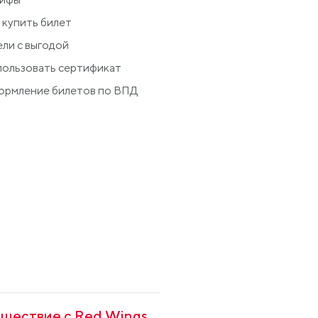
 купить билет
ли с выгодой
ользовать сертификат
рмление билетов по ВПД
шествие с Red Wings