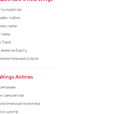
та полётов
айн-табло
нес-залы
-залы
t Track
ание на борту
олнительные услуги
Wings Airlines
омпании
к самолетов
логическая политика
сс-центр