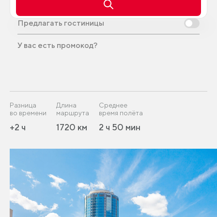
Предлагать гостиницы
У вас есть промокод?
Разница
Длина
Среднее
во времени
маршрута
время полёта
+2 ч
1720 км
2 ч 50 мин