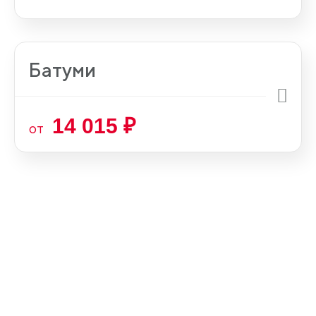
Батуми
14 015 ₽
от