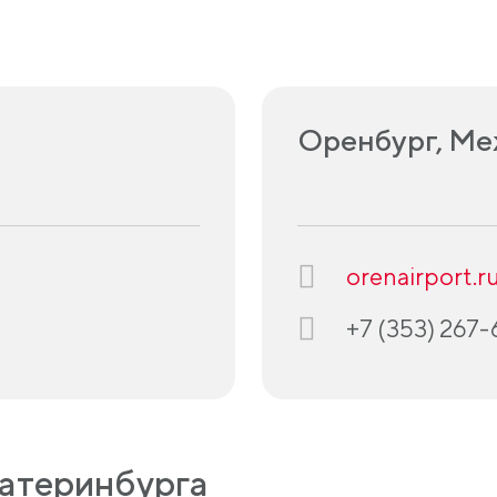
Оренбург, М
orenairport.r
+7 (353) 267
катеринбурга