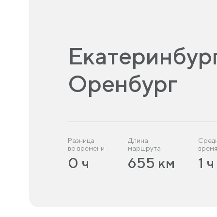
Екатеринбур
Оренбург
Разница
Длина
Сред
во времени
маршрута
время
0 ч
655 км
1 