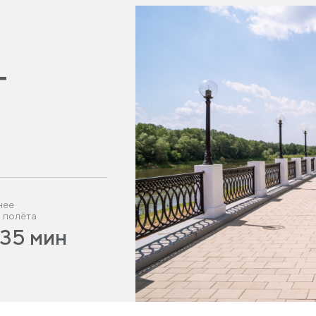
г
нее
 полёта
ч 35 мин