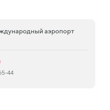
еждународный аэропорт
u
-65-44