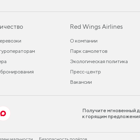
ичество
Red Wings Airlines
перевозки
О компании
 туроператорам
Парк самолетов
ера
Экологическая политика
 бронирования
Пресс-центр
Вакансии
Получите мгновенный д
к горящим предложени
иденциальности
Безопасность полётов