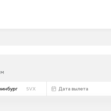
IM
ринбург
Дата вылета
SVX