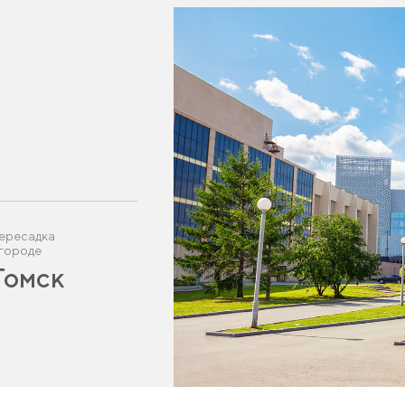
ересадка
 городе
Томск