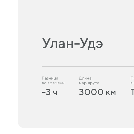
Улан-Удэ
Разница
Длина
П
во времени
маршрута
в
-3 ч
3000 км