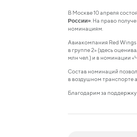
В Москве 10 апреля сост
. На право получ
России»
номинациям.
Авиакомпания Red Wings 
в группе 2»
(здесь
оценивал
млн чел.) и в номинации
«
Состав номинаций позвол
в воздушном транспорте а
Благодарим за поддержку 