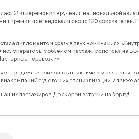
оялась 21-я церемония вручения национальной ави
ения премии претендовали около 100 соискателей. П
стала дипломантом сразу в двух номинациях:
«Внут
ись операторы с объемом пассажиропотока на ВВЛ за
Чартерные
перевозки».
яет продемонстрировать практически весь спектр
виакомпаний с учетом их специализации, а также а
наших пассажиров. До скорой встречи на борту!