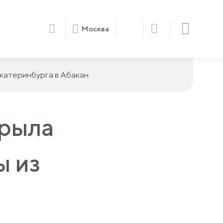
Москва
катеринбурга в Абакан
крыла
ы из