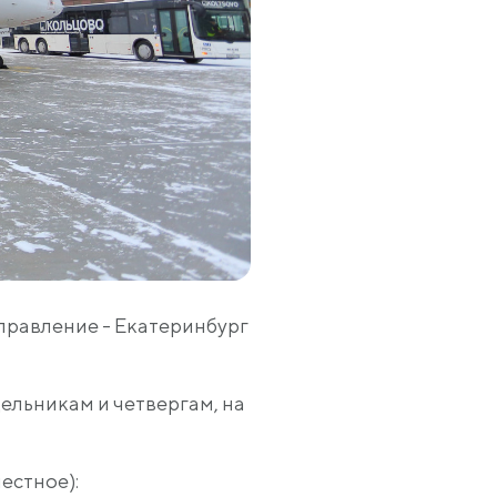
правление - Екатеринбург
дельникам и четвергам, на
естное):