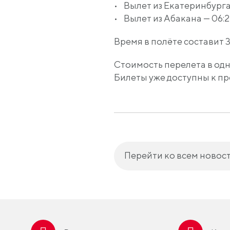
• Вылет из Екатеринбурга 
• Вылет из Абакана — 06:2
Время в полёте составит 3
Стоимость перелета в одну 
Билеты уже доступны к п
Перейти ко всем новос