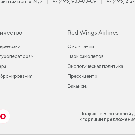
+7 (495) 933-03-09
+7 (495) 212
актный центр 24/7
ичество
Red Wings Airlines
перевозки
О компании
 туроператорам
Парк самолетов
ера
Экологическая политика
 бронирования
Пресс-центр
Вакансии
Получите мгновенный д
к горящим предложени