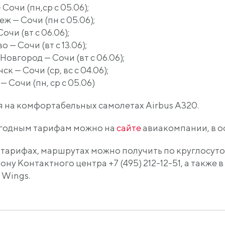
— Сочи
(пн
,ср с 05.06);
еж — Сочи
(пн
с 05.06);
Сочи
(вт
с 06.06);
во — Сочи
(вт
с 13.06);
 Новгород — Сочи
(вт
с 06.06);
нск — Сочи
(ср
, вс с 04.06);
 — Сочи
(пн
, ср с 05.06)
я на комфортабельных самолетах Airbus A320.
ыгодным тарифам можно на
сайте
авиакомпании, в оф
тарифах, маршрутах можно получить по круглосут
ону Контактного центра +7
(495
) 212-12-51, а также
 Wings.