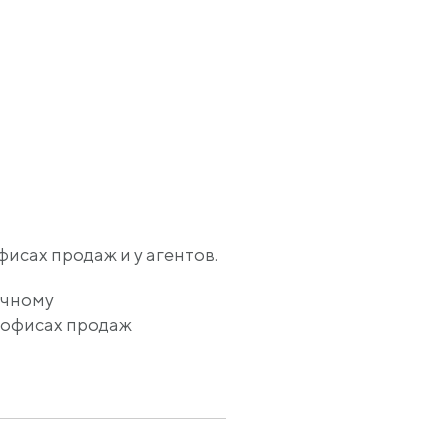
исах продаж и у агентов.
очному
 в офисах продаж