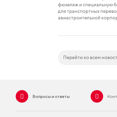
фюзеляж и специальную б
для транспортных перево
авиастроительной корпор
Перейти ко всем новос
Вопросы и ответы
Конт