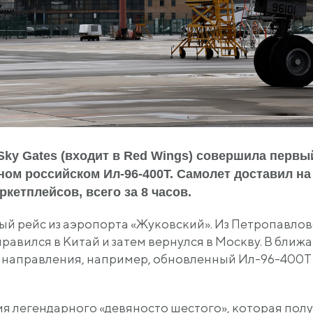
ky Gates (входит в Red Wings) совершила первы
ном российском Ил-96-400Т. Самолет доставил на
кетплейсов, всего за 8 часов.
й рейс из аэропорта «Жуковский». Из Петропавло
авился в Китай и затем вернулся в Москву. В ближ
 направления, например, обновленный Ил-96-400Т 
я легендарного «девяносто шестого», которая пол