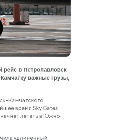
й рейс в Петропавловск-
 Камчатку важные грузы,
вск-Камчатского
айшее время Sky Gates
начнет летать в Южно-
учила удлиненный