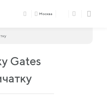
Москва
тку
y Gates
мчатку