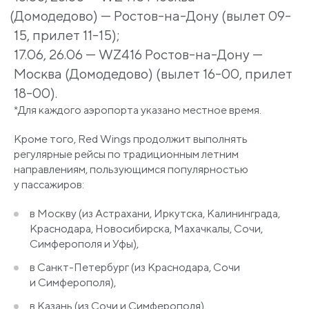
(Домодедово
) — Ростов-на-Дону
(вылет
09-
15, прилет 11-15);
17.06, 26.06 — WZ416 Ростов-на-Дону —
Москва
(Домодедово
)
(вылет
16-00, прилет
18-00).
*Для каждого аэропорта указано местное время.
Кроме того, Red Wings продолжит выполнять
регулярные рейсы по традиционным летним
направлениям, пользующимся популярностью
у пассажиров:
в Москву
(из
Астрахани, Иркутска, Калининграда,
Краснодара, Новосибирска, Махачкалы, Сочи,
Симферополя и Уфы),
в Санкт-Петербург
(из
Краснодара, Сочи
и Симферополя),
в Казань
(из
Сочи и Симферополя),