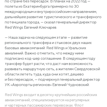
по стране без пересадок. В планах на 2022 год —
полеты из Екатеринбурга примерно по 30
международным и внутрироссийским направлениям,
дальнейшее развитие туристического и трансферного
потенциала города, — сказал генеральный директор
Red Wings Евгений Ключарев.
— Наша задача на следующем этапе — развитие
регионального трансфера и стыковок двух наших
базовых авиакомпаний: Red Wings и Уральских
авиалиний. Важно отметить, что между ними
подписано код-шер соглашение. В следующем году
трансфер будет расти, что даст нам возможность
развивать маршрутную сеть, а жителям Свердловской
области лететь туда, куда они хотят, дешево
и без пересадок, — подчеркнул генеральный директор
УК
«Аэропорты
регионов» Евгений Чудновский.
Red Wings входит в десятку крупнейших российских
авиакомпаний, специализируется на регулярных
и чартерных пассажирских перевозках. Флот