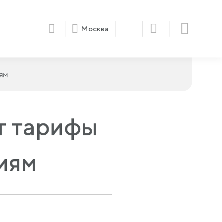
Москва
ям
т тарифы
иям