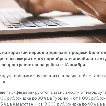
 на короткий период открывает продажи билето
бря пассажиры смогут приобрести авиабилеты «т
распространяется на рейсы с 18 ноября.
еждународных и внутренних направлений по тарифам
ено.
ые тарифы варьируются в зависимости от маршрута.
00 руб. (скидка до 30 %), в Турцию — от 11 000 руб. (
5 %), в Казахстан — от 13 000 руб. (скидка до 40 %), а 