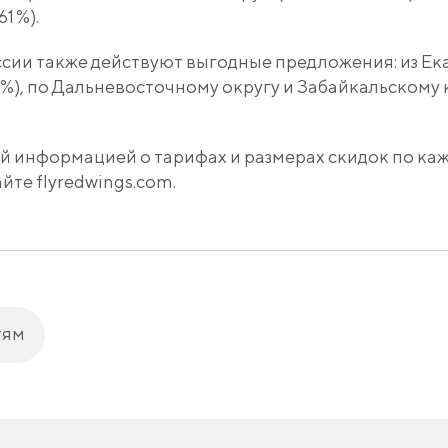
1 %).
ссии также действуют выгодные предложения: из Ек
40 %), по Дальневосточному округу и Забайкальскому 
й информацией о тарифах и размерах скидок по к
те flyredwings.com.
тям