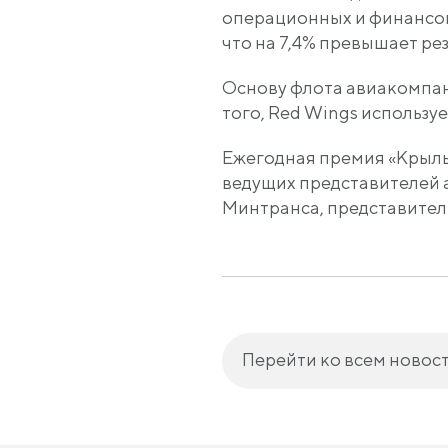
операционных и финансов
что на 7,4% превышает рез
Основу флота авиакомпан
того, Red Wings использу
Ежегодная премия «Крылья
ведущих представителей 
Минтранса, представител
Перейти ко всем новос