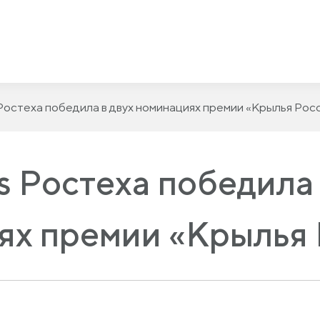
Ростеха победила в двух номинациях премии «Крылья Рос
 Ростеха победила 
ях премии «Крылья