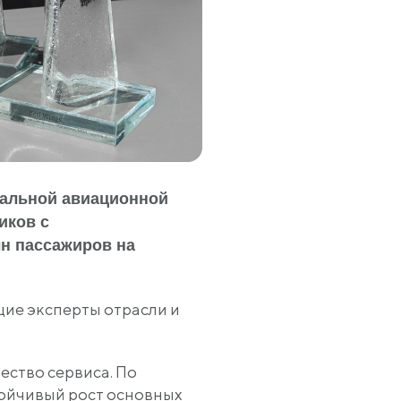
нальной авиационной
иков с
лн пассажиров на
щие эксперты отрасли и
ство сервиса. По
тойчивый рост основных