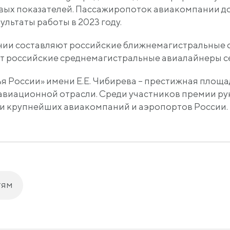
ых показателей. Пассажиропоток авиакомпании дос
ультаты работы в 2023 году.
ии составляют российские ближнемагистральные с
ет российские среднемагистральные авиалайнеры се
 России» имени Е.Е. Чибирева – престижная площа
авиационной отрасли. Среди участников премии р
и крупнейших авиакомпаний и аэропортов России.
тям