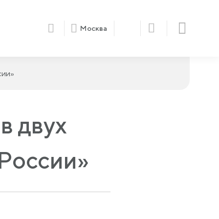
Москва
сии»
в двух
 России»