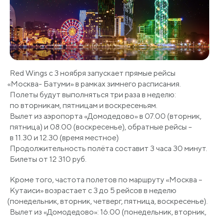
Red Wings с 3 ноября запускает прямые рейсы
«Москва
- Батуми» в рамках зимнего расписания.
Полеты будут выполняться три раза в неделю:
по вторникам, пятницам и воскресеньям.
Вылет из аэропорта
«Домодедово
» в 07.00
(вторник
,
пятница) и 08.00
(воскресенье
), обратные рейсы –
в 11.30 и 12.30
(время
местное)
Продолжительность полёта составит 3 часа 30 минут.
Билеты от 12 310 руб.
Кроме того, частота полетов по маршруту
«Москва
–
Кутаиси» возрастает с 3 до 5 рейсов в неделю
(понедельник
, вторник, четверг, пятница, воскресенье).
Вылет из
«Домодедово
»: 16.00
(понедельник
, вторник,