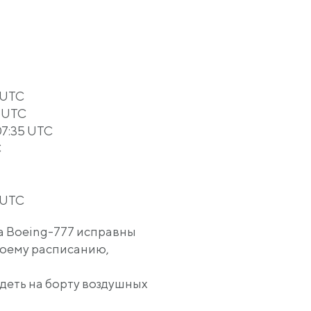
 UTC
 UTC
7:35 UTC
C
 UTC
а Boeing-777 исправны
своему расписанию,
идеть на борту воздушных