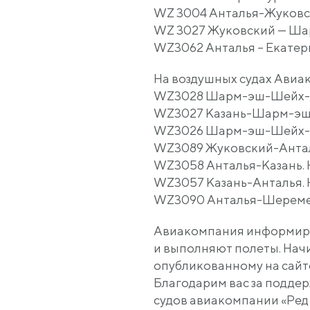
WZ 3004 Анталья-Жуковски
WZ 3027 Жуковский — Шар
WZ3062 Анталья – Екатерин
На воздушных судах Ави
WZ3028 Шарм-эш-Шейх-Каз
WZ3027 Казань-Шарм-эш-Ш
WZ3026 Шарм-эш-Шейх-Жу
WZ3089 Жуковский-Анталь
WZ3058 Анталья-Казань. Н
WZ3057 Казань-Анталья. 
WZ3090 Анталья-Шереметь
Авиакомпания информируе
и выполняют полеты. Начи
опубликованному на сайт
Благодарим вас за поддер
судов авиакомпании
«Ред