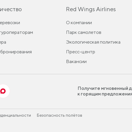
ичество
Red Wings Airlines
перевозки
О компании
 туроператорам
Парк самолетов
ера
Экологическая политика
 бронирования
Пресс-центр
Вакансии
Получите мгновенный д
к горящим предложени
иденциальности
Безопасность полётов