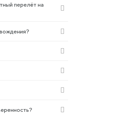
атный перелёт на
ровождения?
веренность?