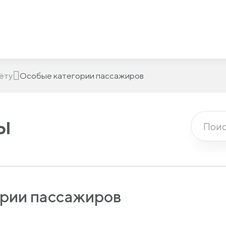
ёту
Особые категории пассажиров
ы
рии пассажиров