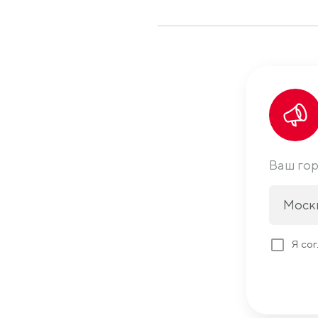
Ваш го
Моск
Я со