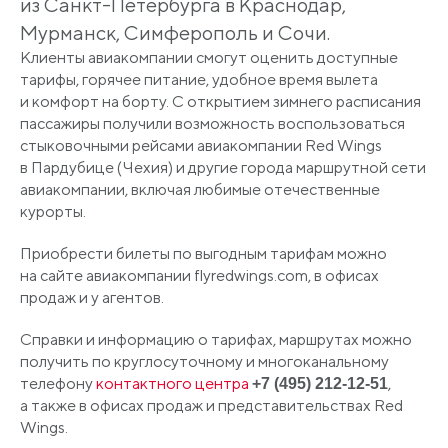
из Санкт-Петербурга в Краснодар,
Мурманск, Симферополь и Сочи.
Клиенты авиакомпании смогут оценить доступные
тарифы, горячее питание, удобное время вылета
и комфорт на борту. С открытием зимнего расписания
пассажиры получили возможность воспользоваться
стыковочными рейсами авиакомпании Red Wings
в Пардубице
(Чехия
) и другие города маршрутной сети
авиакомпании, включая любимые отечественные
курорты.
Приобрести билеты по выгодным тарифам можно
на сайте авиакомпании flyredwings.com, в офисах
продаж и у агентов.
Справки и информацию о тарифах, маршрутах можно
получить по круглосуточному и многоканальному
телефону
контактного центра
,
+7
(495
) 212-12-51
а также в офисах продаж и представительствах Red
Wings.