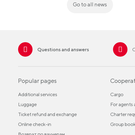
Go to all news
Questions and answers
C
Popular pages
Cooperat
Additional services
Cargo
Luggage
For agents 
Ticket refund and exchange
Charter req
Online check-in
Group book
Возврат по ваучерам