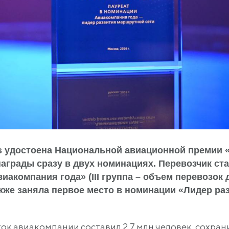
s удостоена Национальной авиационной премии 
награды сразу в двух номинациях. Перевозчик ст
акомпания года» (III группа – объем перевозок 
также заняла первое место в номинации «Лидер ра
ок авиакомпании составил 2,7 млн человек, сохра