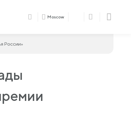
Moscow
ья России»
рады
премии