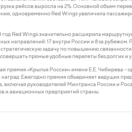
агрузка рейсов выросла на 2%. Основной объем пере
ия, одновременно Red Wings увеличила пассажиро
й год Red Wings значительно расширила маршрутну
ных направлений: 17 внутри России и 8 за рубежом
 стратегическую задачу по повышению связанности 
 совершать прямые удобные перелеты без долгих и 
 премия «Крылья России» имени Е.Е. Чибирева – о
 наград. Ежегодно премия объединяет ведущих пре
, включая руководителей Минтранса России и Рос
в и авиационных предприятий страны.