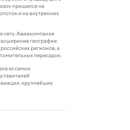
возок пришелся на
поток и на внутренних
ю сеть. Авиакомпания
. Расширение географии
российских регионов, а
утомительных пересадок.
дна из самых
дставителей
авиации, крупнейших