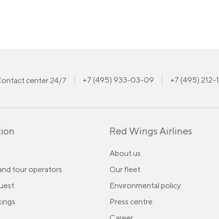
+7 (495) 933-03-09
+7 (495) 212-
ontact center 24/7
ion
Red Wings Airlines
About us
and tour operators
Our fleet
uest
Environmental policy
ings
Press centre
Career