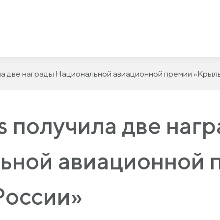
ла две награды Национальной авиационной премии «Крыл
 получила две наг
ьной авиационной 
России»